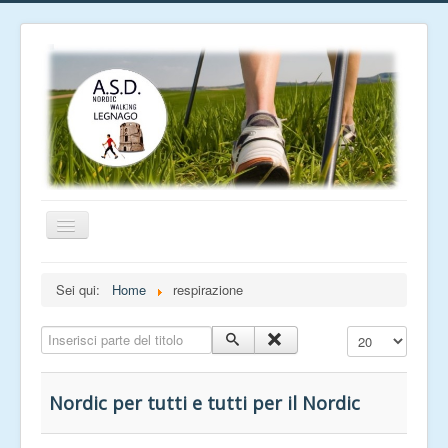
Cambia
navigazione
Home
Sei qui:
Home
respirazione
Chi siamo
Inserisci parte del titolo
Visualizza n.
Corsi
Attività
Nordic per tutti e tutti per il Nordic
Progetti ASD
Stile Asd