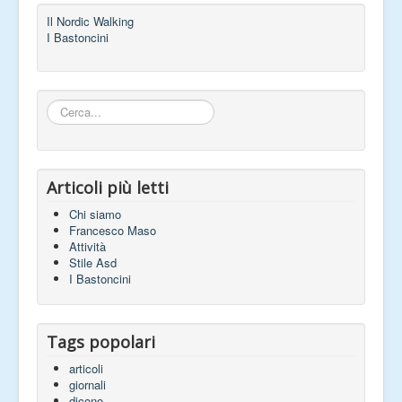
Il Nordic Walking
Articoli
I Bastoncini
Contatti
Cerca...
Articoli più letti
Chi siamo
Francesco Maso
Attività
Stile Asd
I Bastoncini
Tags popolari
articoli
giornali
dicono