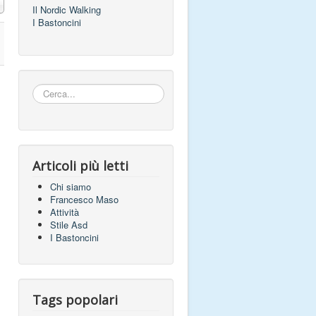
a n.
Il Nordic Walking
I Bastoncini
Cerca...
Articoli più letti
Chi siamo
Francesco Maso
Attività
Stile Asd
I Bastoncini
Tags popolari