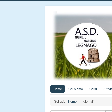
Home
Chi siamo
Corsi
Attivi
Sei qui:
Home
giornali